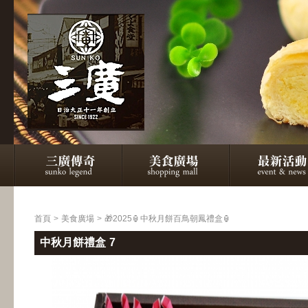
首頁
>
美食廣場
>
🎁2025🏮中秋月餅百鳥朝鳳禮盒🏮
中秋月餅禮盒 7