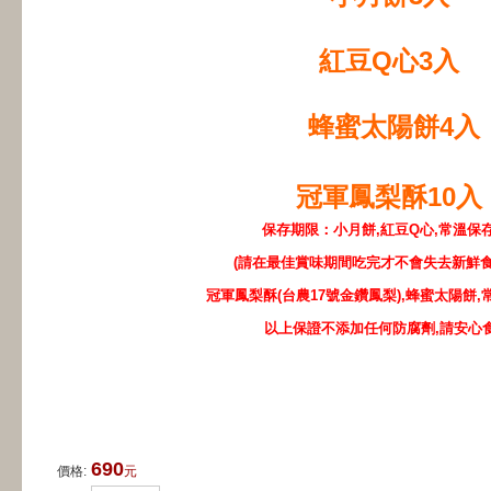
紅豆Q心3入
蜂蜜太陽餅4入
冠軍鳳梨酥10入
保存期限：小月餅,紅豆Q心,常溫保
(請在最佳賞味期間吃完才不會失去新鮮食
冠軍鳳梨酥(台農17號金鑽鳳梨),蜂蜜太陽餅,常
以上保證不添加任何防腐劑,請安心食
690
價格:
元