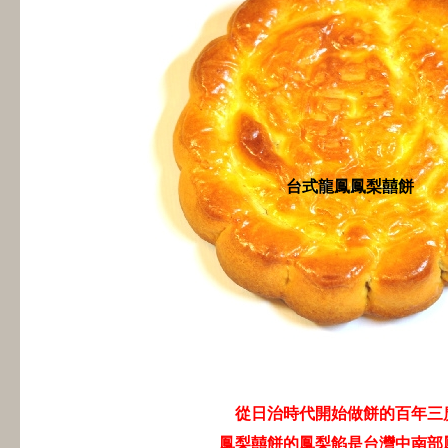
台式龍鳳鳳梨囍餅
從日治時代開始做餅的百年三
鳳梨囍餅的鳳梨餡是台灣中南部