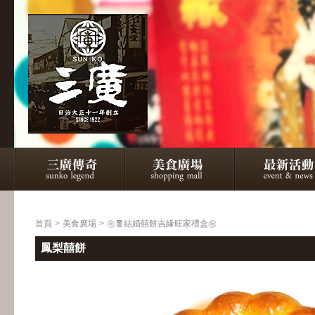
首頁
>
美食廣場
>
㊗🧧結婚囍餅吉緣旺家禮盒㊗
鳳梨囍餅