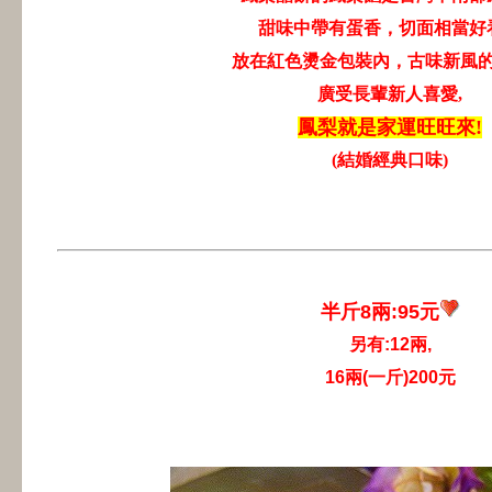
甜味中帶有蛋香，切面相當好
放在紅色燙金包裝內，古味新風
廣受長輩新人喜愛,
鳳梨就是家運旺旺來!
(結婚經典口味)
半斤8兩:95元
另有:12兩,
16兩(一斤)200元